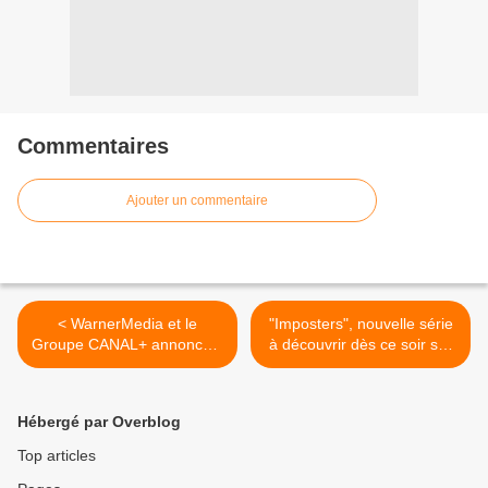
Commentaires
Ajouter un commentaire
< WarnerMedia et le
"Imposters", nouvelle série
Groupe CANAL+ annoncent
à découvrir dès ce soir sur
l’arrivée de la chaîne Adult
téva >
Swim
Hébergé par Overblog
Top articles