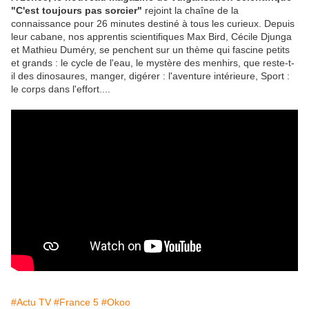
"C'est toujours pas sorcier"
rejoint la chaîne de la
connaissance pour 26 minutes destiné à tous les curieux. Depuis
leur cabane, nos apprentis scientifiques Max Bird, Cécile Djunga
et Mathieu Duméry, se penchent sur un thème qui fascine petits
et grands : le cycle de l'eau, le mystère des menhirs, que reste-t-
il des dinosaures, manger, digérer : l'aventure intérieure, Sport :
le corps dans l'effort....
#Actu TV
#France 5
#Okoo