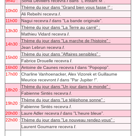
9h40 :
Sonia Devillers recevra
/
dans "L'instant M".
Thème du jour dans "Grand bien vous fasse !" :
10h00 :
Ali Rebeihi recevra
/
.
11h00 :
Nagui recevra
/
dans "La bande originale".
Thème du jour dans "La Terre au carré" :
13h30 :
Mathieu Vidard recevra
/
.
Thème du jour dans "La marche de l'histoire" :
14h30 :
Jean Lebrun recevra
/
.
Thème du jour dans "Affaires sensibles" :
15h00 :
Fabrice Drouelle recevra
/
.
16h00 :
Antoine de Caunes recevra
/
dans "Popopop".
17h00 :
Charline Vanhoenacker, Alex Vizorek et Guillaume
Meurice recevront
/
dans "Par Jupiter !".
Thème du jour dans "Un jour dans le monde" :
18h20 :
Fabienne Sintès recevra
/
.
Thème du jour dans "Le téléphone sonne" :
19h20 :
Fabienne Sintès recevra
/
.
20h00 :
Laure Adler recevra
/
dans "L'heure bleue".
22h00 :
Thème du jour dans "Le nouveau rendez-vous" :
Laurent Goumarre recevra
/
.