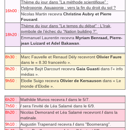
Thème du jour dans "La méthode scientifique" :
Hydroponie, Aquaponie : vers la fin du droit du sol ?
16h00 :
Nicolas Martin recevra
Christine Aubry et Pierre
Foucard
.
Thème du jour dans "Le temps du débat" : L'Irak,
symbole de l’échec du “Nation building ?”
18h20 :
Emmanuel Laurentin recevra
Myriam Benraad, Pierre-
jean Luizard et Adel Bakawan
.
8h30 :
Marc Fauvelle et Renaud Dély recevront
Olivier Faure
dans le « 8.30 franceinfo ».
9h20 :
Célyne Baÿt Darcourt recevra
Gaia Guasti
dans l'« info
médias ».
9h50 :
Elodie Suigo recevra
Olivier de Kersauson
dans « Le
monde d'Elodie ».
6h20 :
Mathilde Munos recevra
/
dans le 5/7.
7h50 :
/
sera l'invité de Léa Salamé dans le 6/9.
8h20 :
Nicolas Demorand et Léa Salamé recevront
/
dans la
matinale.
9h10 :
Augustin Trapenard recevra
/
dans "Boomerang".