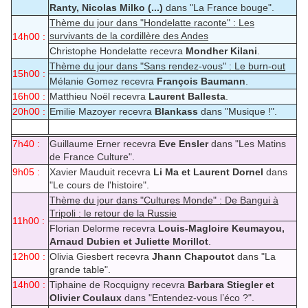
Ranty, Nicolas Milko (...)
dans "La France bouge".
Thème du jour dans "Hondelatte raconte" : Les
survivants de la cordillère des Andes
14h00 :
Christophe Hondelatte recevra
Mondher Kilani
.
Thème du jour dans "Sans rendez-vous" : Le burn-out
15h00 :
Mélanie Gomez recevra
François Baumann
.
16h00 :
Matthieu Noël recevra
Laurent Ballesta
.
20h00 :
Emilie Mazoyer recevra
Blankass
dans "Musique !".
7h40 :
Guillaume Erner recevra
Eve Ensler
dans "Les Matins
de France Culture".
9h05 :
Xavier Mauduit recevra
Li Ma et Laurent Dornel
dans
"Le cours de l'histoire".
Thème du jour dans "Cultures Monde" : De Bangui à
Tripoli : le retour de la Russie
11h00 :
Florian Delorme recevra
Louis-Magloire Keumayou,
Arnaud Dubien et Juliette Morillot
.
12h00 :
Olivia Giesbert recevra
Jhann Chapoutot
dans "La
grande table".
14h00 :
Tiphaine de Rocquigny recevra
Barbara Stiegler et
Olivier Coulaux
dans "Entendez-vous l’éco ?".