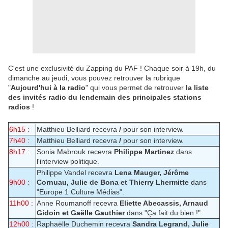
C'est une exclusivité du Zapping du PAF ! Chaque soir à 19h, du
dimanche au jeudi, vous pouvez retrouver la rubrique
"
Aujourd'hui à la radio
" qui vous permet de retrouver
la liste
des invités radio du lendemain des principales stations
radios
!
6h15 :
Matthieu Belliard recevra
/
pour son interview.
7h40 :
Matthieu Belliard recevra
/
pour son interview.
8h17 :
Sonia Mabrouk recevra
Philippe Martinez
dans
l'interview politique.
Philippe Vandel recevra
Lena Mauger, Jérôme
9h00 :
Cornuau, Julie de Bona et Thierry Lhermitte
dans
"Europe 1 Culture Médias".
11h00 :
Anne Roumanoff recevra
Eliette Abecassis, Arnaud
Gidoin et Gaëlle Gauthier
dans "Ça fait du bien !".
12h00 :
Raphaëlle Duchemin recevra
Sandra Legrand, Julie