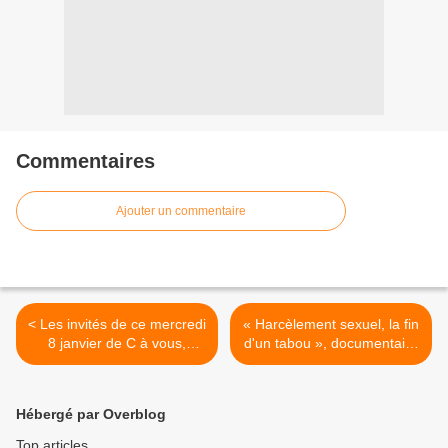
Commentaires
Ajouter un commentaire
< Les invités de ce mercredi
« Harcèlement sexuel, la fin
8 janvier de C à vous,
d'un tabou », documentaire
Touche pas à mon poste,
inédit ce soir sur RMC Story
Quotidien et 28 Minutes
>
Hébergé par Overblog
Top articles