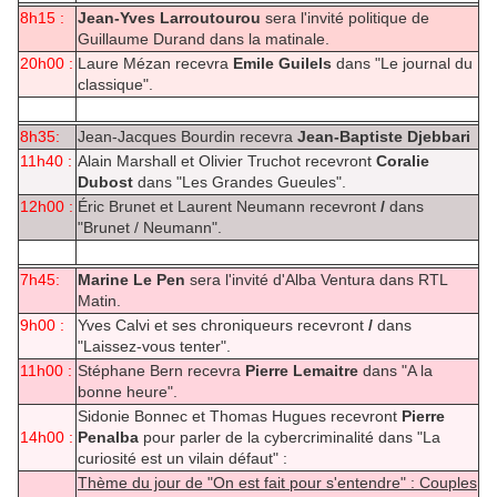
8h15 :
Jean-Yves Larroutourou
sera l'invité politique de
Guillaume Durand dans la matinale.
20h00 :
Laure Mézan recevra
Emile Guilels
dans "Le journal du
classique".
8h35:
Jean-Jacques Bourdin recevra
Jean-Baptiste Djebbari
11h40 :
Alain Marshall et Olivier Truchot recevront
Coralie
Dubost
dans "Les Grandes Gueules".
12h00 :
Éric Brunet et Laurent Neumann recevront
/
dans
"Brunet / Neumann".
7h45:
Marine Le Pen
sera l'invité d'Alba Ventura dans RTL
Matin.
9h00 :
Yves Calvi et ses chroniqueurs recevront
/
dans
"Laissez-vous tenter".
11h00 :
Stéphane Bern recevra
Pierre Lemaitre
dans "A la
bonne heure".
Sidonie Bonnec et Thomas Hugues recevront
Pierre
14h00 :
Penalba
pour parler de la cybercriminalité dans "La
curiosité est un vilain défaut" :
Thème du jour de "On est fait pour s'entendre" : Couples