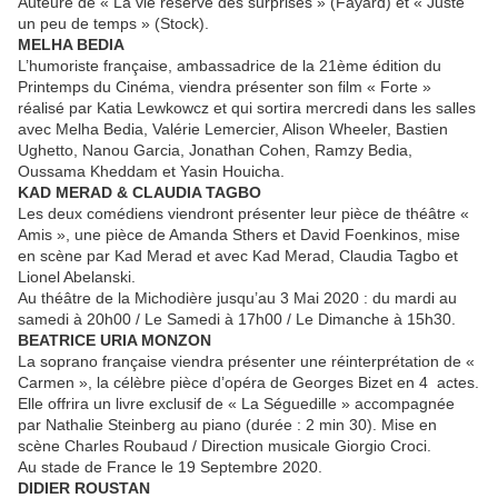
Auteure de « La vie réserve des surprises » (Fayard) et « Juste
un peu de temps » (Stock).
MELHA BEDIA
L’humoriste française, ambassadrice de la 21ème édition du
Printemps du Cinéma, viendra présenter son film « Forte »
réalisé par Katia Lewkowcz et qui sortira mercredi dans les salles
avec Melha Bedia, Valérie Lemercier, Alison Wheeler, Bastien
Ughetto, Nanou Garcia, Jonathan Cohen, Ramzy Bedia,
Oussama Kheddam et Yasin Houicha.
KAD MERAD & CLAUDIA TAGBO
Les deux comédiens viendront présenter leur pièce de théâtre «
Amis », une pièce de Amanda Sthers et David Foenkinos, mise
en scène par Kad Merad et avec Kad Merad, Claudia Tagbo et
Lionel Abelanski.
Au théâtre de la Michodière jusqu’au 3 Mai 2020 : du mardi au
samedi à 20h00 / Le Samedi à 17h00 / Le Dimanche à 15h30.
BEATRICE URIA MONZON
La soprano française viendra présenter une réinterprétation de «
Carmen », la célèbre pièce d’opéra de Georges Bizet en 4 actes.
Elle offrira un livre exclusif de « La Séguedille » accompagnée
par Nathalie Steinberg au piano (durée : 2 min 30). Mise en
scène Charles Roubaud / Direction musicale Giorgio Croci.
Au stade de France le 19 Septembre 2020.
DIDIER ROUSTAN