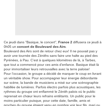
Ce jeudi dans "Basique, le concert",
France 2
diffusera ce jeudi à
0h05 un
concert de Boulevard des Airs
.
Boulevard des Airs sont de retour chez eux! Il ne pouvait pas y
avoir une tournée des Zéniths sans faire une halte au pied des
Pyrénées, à Pau. C’est à quelques kilomètres de là, à Tarbes,
que tout a commencé pour ces amis d’enfance. Basique était là
pour immortaliser leurs retrouvailles avec la terre paloise!
Pour l’occasion, le groupe a décidé de marquer le coup en livrant
un véritable show. Pour accompagner leur énergie débordante
sur scène, la bande de musiciens a misé sur une scénographie
habillée de lumières. Parfois électro parfois plus acoustiques, les
rythmes du groupe ont enflammé le Zénith palois où le public
reprenait en chœur leurs refrains entêtants. Un public pour le
moins particulier puisque, pour cette date, famille, amis et
proches du groupe étaient venu en nombre voir leur fils, mari ou