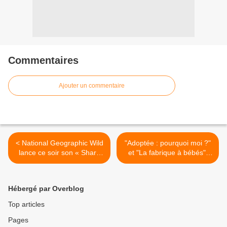
Commentaires
Ajouter un commentaire
< National Geographic Wild
"Adoptée : pourquoi moi ?"
lance ce soir son « Shark
et "La fabrique à bébés",
Festival » avec une
documentaires inédits dans
programmation spéciale sur
la case "La vie en face" ce
les requins
soir sur ARTE >
Hébergé par Overblog
Top articles
Pages