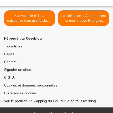
< « Associé n°1, la
La collection « Au bout c’est
naissance d’un grand club à
la mer » avec François
Paris», nouveau podcast
Pécheux de retour dès le
original d'Europe 1 Studio
11 août sur France 5 >
Hébergé par Overblog
Top articles
Pages
Contact
Signaler un abus
C.G.U.
Cookies et données personnelles
Préférences cookies
Voir le profil de Le Zapping du PAF sur le portail Overblog