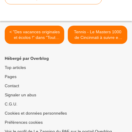
< "Des vacances originales
Tennis - Le Masters 1000
et écolos !" dans "Tout
de Cincinnati à suivre en
compte fait" ce samedi sur
exclusivité sur Eurosport >
France 2
Hébergé par Overblog
Top articles
Pages
Contact
Signaler un abus
C.G.U.
Cookies et données personnelles
Préférences cookies
Voir le profil de Le Zapping du PAF sur le portail Overblog