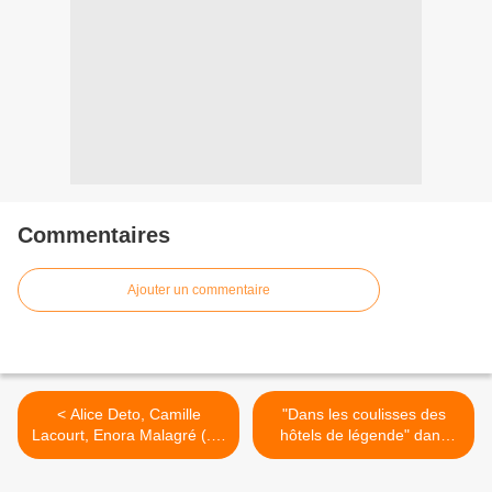
Commentaires
Ajouter un commentaire
< Alice Deto, Camille
"Dans les coulisses des
Lacourt, Enora Malagré (...)
hôtels de légende" dans
défendent l’Association
"Grands reportages" sur
RoseUP dans "Fort Boyard"
TF1 >