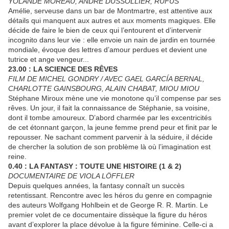
YOLANDE MOREAU, ANDRÉ DUSSOLLIER, RUFUS
Amélie, serveuse dans un bar de Montmartre, est attentive aux
détails qui manquent aux autres et aux moments magiques. Elle
décide de faire le bien de ceux qui l’entourent et d’intervenir
incognito dans leur vie : elle envoie un nain de jardin en tournée
mondiale, évoque des lettres d’amour perdues et devient une
tutrice et ange vengeur...
23.00 : LA SCIENCE DES RÊVES
FILM DE MICHEL GONDRY / AVEC GAEL GARCÍA BERNAL,
CHARLOTTE GAINSBOURG, ALAIN CHABAT, MIOU MIOU
Stéphane Miroux mène une vie monotone qu’il compense par ses
rêves. Un jour, il fait la connaissance de Stéphanie, sa voisine,
dont il tombe amoureux. D’abord charmée par les excentricités
de cet étonnant garçon, la jeune femme prend peur et finit par le
repousser. Ne sachant comment parvenir à la séduire, il décide
de chercher la solution de son problème là où l’imagination est
reine.
0.40 : LA FANTASY : TOUTE UNE HISTOIRE (1 & 2)
DOCUMENTAIRE DE VIOLA LÖFFLER
Depuis quelques années, la fantasy connaît un succès
retentissant. Rencontre avec les héros du genre en compagnie
des auteurs Wolfgang Hohlbein et de George R. R. Martin. Le
premier volet de ce documentaire dissèque la figure du héros
avant d’explorer la place dévolue à la figure féminine. Celle-ci a