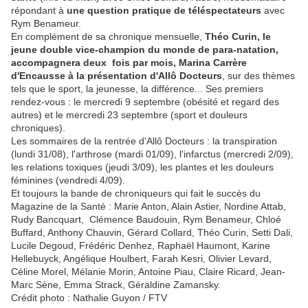
répondant à
une question pratique de téléspectateurs
avec
Rym Benameur.
En complément de sa chronique mensuelle,
Théo Curin, le
jeune double vice-champion du monde de para-natation,
accompagnera deux fois par mois, Marina Carrère
d'Encausse à la présentation d'Allô Docteurs
, sur des thèmes
tels que le sport, la jeunesse, la différence... Ses premiers
rendez-vous : le mercredi 9 septembre (obésité et regard des
autres) et le mercredi 23 septembre (sport et douleurs
chroniques).
Les sommaires de la rentrée d'Allô Docteurs : la transpiration
(lundi 31/08), l'arthrose (mardi 01/09), l'infarctus (mercredi 2/09),
les relations toxiques (jeudi 3/09), les plantes et les douleurs
féminines (vendredi 4/09).
Et toujours la bande de chroniqueurs qui fait le succès du
Magazine de la Santé : Marie Anton, Alain Astier, Nordine Attab,
Rudy Bancquart, Clémence Baudouin, Rym Benameur, Chloé
Buffard, Anthony Chauvin, Gérard Collard, Théo Curin, Setti Dali,
Lucile Degoud, Frédéric Denhez, Raphaël Haumont, Karine
Hellebuyck, Angélique Houlbert, Farah Kesri, Olivier Levard,
Céline Morel, Mélanie Morin, Antoine Piau, Claire Ricard, Jean-
Marc Sène, Emma Strack, Géraldine Zamansky.
Crédit photo : Nathalie Guyon / FTV