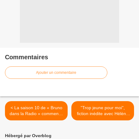
Commentaires
Ajouter un commentaire
< La saison 10 de « Bruno
"Trop jeune pour moi",
dans la Radio » commence
fiction inédite avec Hélène
avec 100 000 € à gagner
de Fougerolles ce soir sur
pour la rentrée (vidéo)
TF1 >
Hébergé par Overblog