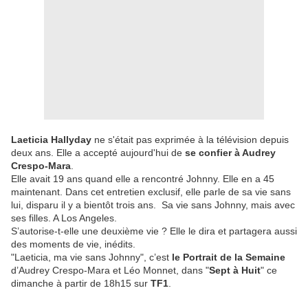
Laeticia Hallyday
ne s'était pas exprimée à la télévision depuis
deux ans. Elle a accepté aujourd'hui de
se confier à Audrey
Crespo-Mara
.
Elle avait 19 ans quand elle a rencontré Johnny. Elle en a 45
maintenant. Dans cet entretien exclusif, elle parle de sa vie sans
lui, disparu il y a bientôt trois ans. Sa vie sans Johnny, mais avec
ses filles. A Los Angeles.
S’autorise-t-elle une deuxième vie ? Elle le dira et partagera aussi
des moments de vie, inédits.
"Laeticia, ma vie sans Johnny", c’est
le Portrait de la Semaine
d’Audrey Crespo-Mara et Léo Monnet, dans "
Sept à Huit
" ce
dimanche à partir de 18h15 sur
TF1
.