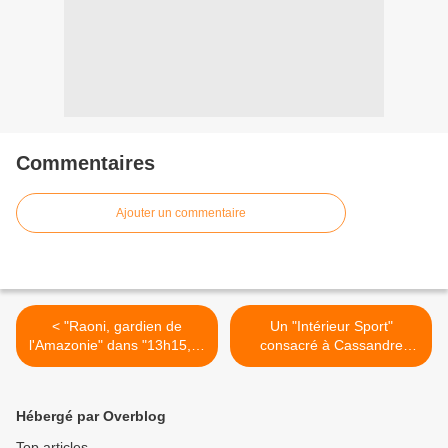
Commentaires
Ajouter un commentaire
< "Raoni, gardien de
Un "Intérieur Sport"
l'Amazonie" dans "13h15, le
consacré à Cassandre
dimanche" sur France 2
Beaugrand ce dimanche
sur CANAL+ >
Hébergé par Overblog
Top articles