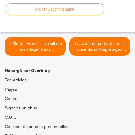
Ajouter un commentaire
< "Île-de-France : De village
La coloc ne connaît pas la
en village" dans
crise dans "Reportages
"Échappées Belles" ce soir
Découverte" sur TF1 >
sur France 5
Hébergé par Overblog
Top articles
Pages
Contact
Signaler un abus
C.G.U.
Cookies et données personnelles