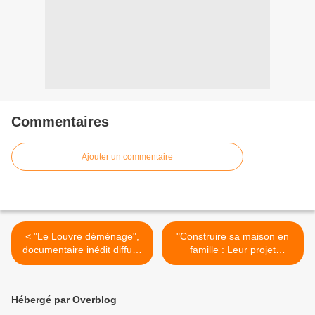
Commentaires
Ajouter un commentaire
< "Le Louvre déménage",
"Construire sa maison en
documentaire inédit diffusé
famille : Leur projet
ce dimanche à 18h sur
complètement fou",
ARTE (vidéo)
documentaire inédit ce soir
sur TFX >
Hébergé par Overblog