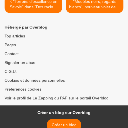
< "Terroirs d’excellence en
"Modèles noirs, regards
Savoie" dans "Des racines
blancs", nouveau volet de la
et des ailes" sur France 3
collection "Le doc
Stupéfiant !" ce soir sur
France 5 >
Hébergé par Overblog
Top articles
Pages
Contact
Signaler un abus
C.G.U.
Cookies et données personnelles
Préférences cookies
Voir le profil de Le Zapping du PAF sur le portail Overblog
Créer un blog sur Overblog
Créer un blog