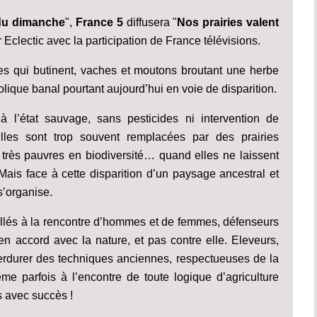
du dimanche
",
France 5
diffusera "
Nos prairies valent
 Eclectic avec la participation de France télévisions.
lles qui butinent, vaches et moutons broutant une herbe
lique banal pourtant aujourd’hui en voie de disparition.
 à l’état sauvage, sans pesticides ni intervention de
lles sont trop souvent remplacées par des prairies
 et très pauvres en biodiversité… quand elles ne laissent
is face à cette disparition d’un paysage ancestral et
 s’organise.
llés à la rencontre d’hommes et de femmes, défenseurs
r en accord avec la nature, et pas contre elle. Eleveurs,
t perdurer des techniques anciennes, respectueuses de la
me parfois à l’encontre de toute logique d’agriculture
ns avec succès !