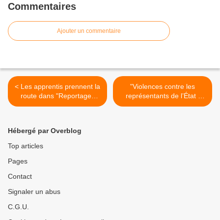
Commentaires
Ajouter un commentaire
< Les apprentis prennent la
"Violences contre les
route dans "Reportages
représentants de l’État :
Découverte" sur TF1
Aux racines de la haine"
dans "Dossier Tabou" ce
soir sur M6 >
Hébergé par Overblog
Top articles
Pages
Contact
Signaler un abus
C.G.U.