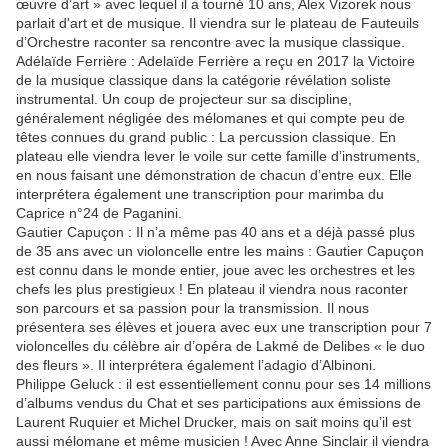
œuvre d’art » avec lequel il a tourné 10 ans, Alex Vizorek nous
parlait d'art et de musique. Il viendra sur le plateau de Fauteuils
d’Orchestre raconter sa rencontre avec la musique classique.
Adélaïde Ferrière : Adelaïde Ferrière a reçu en 2017 la Victoire
de la musique classique dans la catégorie révélation soliste
instrumental. Un coup de projecteur sur sa discipline,
généralement négligée des mélomanes et qui compte peu de
têtes connues du grand public : La percussion classique. En
plateau elle viendra lever le voile sur cette famille d’instruments,
en nous faisant une démonstration de chacun d’entre eux. Elle
interprétera également une transcription pour marimba du
Caprice n°24 de Paganini.
Gautier Capuçon : Il n’a même pas 40 ans et a déjà passé plus
de 35 ans avec un violoncelle entre les mains : Gautier Capuçon
est connu dans le monde entier, joue avec les orchestres et les
chefs les plus prestigieux ! En plateau il viendra nous raconter
son parcours et sa passion pour la transmission. Il nous
présentera ses élèves et jouera avec eux une transcription pour 7
violoncelles du célèbre air d’opéra de Lakmé de Delibes « le duo
des fleurs ». Il interprétera également l’adagio d’Albinoni.
Philippe Geluck : il est essentiellement connu pour ses 14 millions
d’albums vendus du Chat et ses participations aux émissions de
Laurent Ruquier et Michel Drucker, mais on sait moins qu’il est
aussi mélomane et même musicien ! Avec Anne Sinclair il viendra