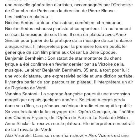
une nouvelle génération d’artistes, accompagnés par l’Orchestre
de Chambre de Paris sous la direction de Pierre Bleuse.
Les invités en plateau :
Nicolas Bedos : auteur, réalisateur, comédien, chroniqueur,
Nicolas Bedos est aussi pianiste et compositeur. Il a notamment
co-écrit la musique de ses films. Il sera en plateau avec Anne
Sinclair pour parler de la pratique de la musique de son enfance
à aujourd’hui. Il interprétera pour la première fois en public le
générique de son film primé aux César La Belle Epoque.
Benjamin Bernheim : Son statut de star montante du chant
lyrique a été confirmé en février dernier par sa Victoire de la
musique. Le ténor Benjamin Bernheim, 35 ans, a tout pour lui :
une voix éclatante, une expressivité solide et une diction parfaite.
Il viendra parler de son parcours en plateau. Il interprétera un air
de Rigoletto de Verdi.
Vannina Santoni : La soprano française poursuit une ascension
magnifique depuis quelques années. Se jetant à corps perdu
dans ses rôles, sa présence scénique irradie et conquit le public.
Sa voix éclatante la fait voyager de L’Opéra Comique, au Théâtre
des Champs-Elysées, de l’Opéra de Paris à La Scala de Milan.
Anne Sinclair la recevra sur le plateau. Elle interprétera un extrait
de La Traviata de Verdi.
Alex Vizorek : Dans son one-man-show, « Alex Vizorek est une