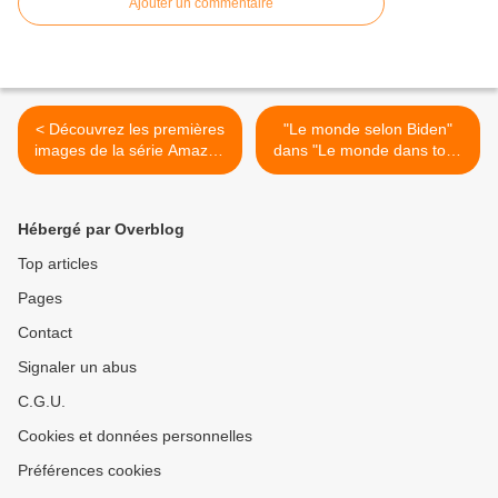
Ajouter un commentaire
< Découvrez les premières
"Le monde selon Biden"
images de la série Amazon
dans "Le monde dans tous
Original « The Wilds »
ses Etats" ce week-end sur
franceinfo et France 24 >
Hébergé par Overblog
Top articles
Pages
Contact
Signaler un abus
C.G.U.
Cookies et données personnelles
Préférences cookies