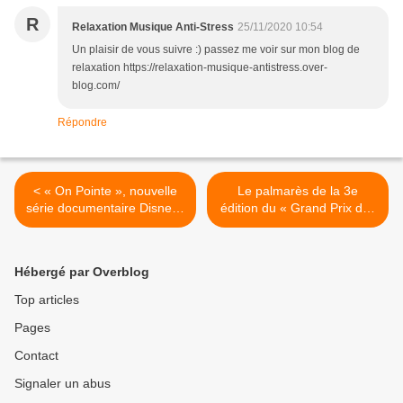
R
Relaxation Musique Anti-Stress
25/11/2020 10:54
Un plaisir de vous suivre :) passez me voir sur mon blog de
relaxation https://relaxation-musique-antistress.over-
blog.com/
Répondre
< « On Pointe », nouvelle
Le palmarès de la 3e
série documentaire Disney+
édition du « Grand Prix des
Original à retrouver dès le
Maires » dévoilé à 13h sur
18 décembre
RMC >
Hébergé par Overblog
Top articles
Pages
Contact
Signaler un abus