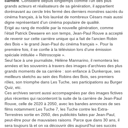
carrière
. Considéré depuis longtemps comme l’un des plus
grands acteurs et réalisateurs de sa génération, il appartient
dorénavant au cercle très fermé des derniers monstres sacrés du
cinéma français, à la fois lauréat de nombreux Césars mais aussi
digne représentant d’un cinéma populaire de qualité.
Erigé au rang de modèle par la nouvelle génération, comme
l’était Patrick Dewaere en son temps, Jean-Paul Rouve a accepté
de revenir sur cette carrière unique qui a fait de l’ancien Robin
des Bois « le grand Jean-Paul du cinéma français ». Pour la
première fois, il se confie à la télévision lors d’une émission
spéciale intitulée « Rétroscopie ».
Seul face à une journaliste, Hélène Mannarino, il remontera les
années et les souvenirs à travers des images d’archives des plus
grands moments de sa carrière : son enfance à Dunkerque, ses
meilleurs sketchs au sein des Robins des Bois, ses premiers
rôles, son triomphe dans Les Tuche, ses participations au Burger
Quiz, etc.
Ces archives seront aussi accompagnées par des images fictives
plus récentes qui raconteront la suite de la carrière de Jean-Paul
Rouve, celle de 2020 à 2050, avec les bandes annonces de ses
films notamment Les Tuche 7, les Tuche contre les Extra-
Terrestres sortie en 2050, des publicités faites par Jean-Paul,
peut-être pour de mauvaises raisons. Parce que dans 30 ans, il
sera toujours là et on va découvrir dès aujourd’hui ses succès