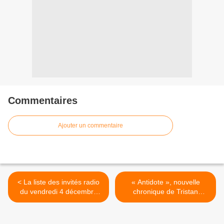
Commentaires
Ajouter un commentaire
< La liste des invités radio
« Antidote », nouvelle
du vendredi 4 décembre
chronique de Tristan
2020
Mendès France dès ce
matin sur France Inter >