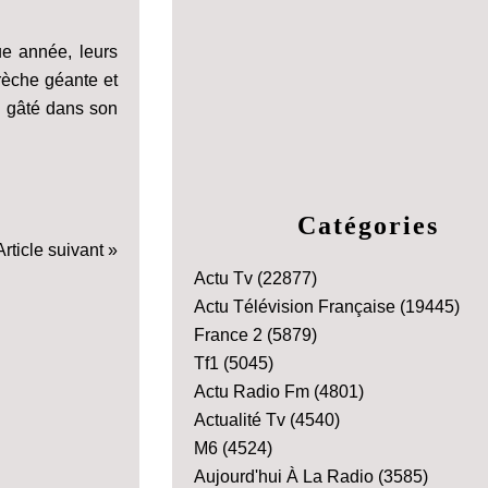
ue année, leurs
crèche géante et
re gâté dans son
Catégories
Article suivant »
Actu Tv
(22877)
Actu Télévision Française
(19445)
France 2
(5879)
Tf1
(5045)
Actu Radio Fm
(4801)
Actualité Tv
(4540)
M6
(4524)
Aujourd'hui À La Radio
(3585)