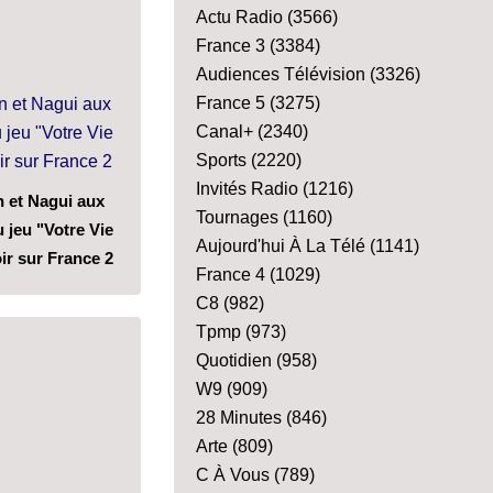
Actu Radio
(3566)
France 3
(3384)
Audiences Télévision
(3326)
France 5
(3275)
Canal+
(2340)
Sports
(2220)
Invités Radio
(1216)
n et Nagui aux
Tournages
(1160)
jeu "Votre Vie
Aujourd'hui À La Télé
(1141)
ir sur France 2
France 4
(1029)
C8
(982)
Tpmp
(973)
Quotidien
(958)
W9
(909)
28 Minutes
(846)
Arte
(809)
C À Vous
(789)