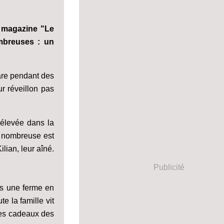
u magazine "Le
mbreuses : un
pare pendant des
ur réveillon pas
 élevée dans la
le nombreuse est
lian, leur aîné.
Publicité
ans une ferme en
e la famille vit
les cadeaux des