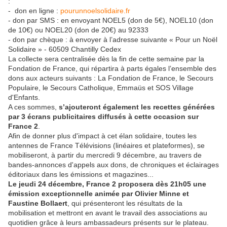
:
- don en ligne :
pourunnoelsolidaire.fr
- don par SMS : en envoyant NOEL5 (don de 5€), NOEL10 (don
de 10€) ou NOEL20 (don de 20€) au 92333
- don par chèque : à envoyer à l’adresse suivante « Pour un Noël
Solidaire » - 60509 Chantilly Cedex
La collecte sera centralisée dès la fin de cette semaine par la
Fondation de France, qui répartira à parts égales l’ensemble des
dons aux acteurs suivants : La Fondation de France, le Secours
Populaire, le Secours Catholique, Emmaüs et SOS Village
d'Enfants.
A ces sommes,
s’ajouteront également les recettes générées
par 3 écrans publicitaires diffusés à cette occasion sur
France 2
.
Afin de donner plus d'impact à cet élan solidaire, toutes les
antennes de France Télévisions (linéaires et plateformes), se
mobiliseront, à partir du mercredi 9 décembre, au travers de
bandes-annonces d'appels aux dons, de chroniques et éclairages
éditoriaux dans les émissions et magazines...
Le jeudi 24 décembre, France 2 proposera dès 21h05 une
émission exceptionnelle animée par Olivier Minne et
Faustine Bollaert
, qui présenteront les résultats de la
mobilisation et mettront en avant le travail des associations au
quotidien grâce à leurs ambassadeurs présents sur le plateau.