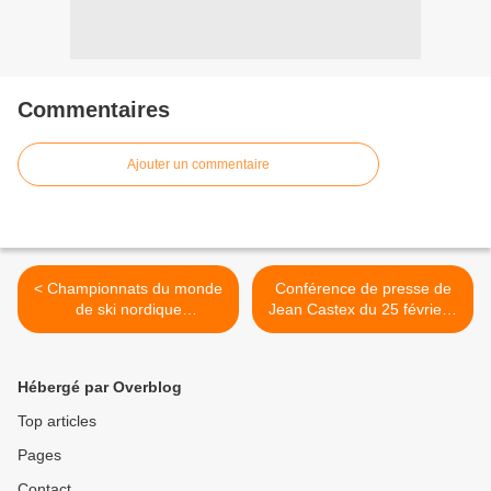
Commentaires
Ajouter un commentaire
< Championnats du monde
Conférence de presse de
de ski nordique
Jean Castex du 25 février -
d'Oberstdorf à suivre en
Edition spéciale sur TF1 >
direct sur France.tv et
francetvsport
Hébergé par Overblog
Top articles
Pages
Contact