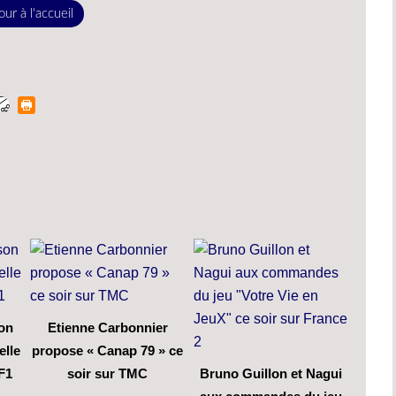
ur à l'accueil
son
Etienne Carbonnier
elle
propose « Canap 79 » ce
F1
soir sur TMC
Bruno Guillon et Nagui