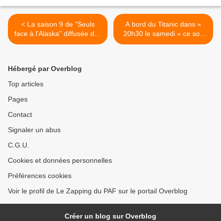
< La saison 9 de "Seuls
A bord du Titanic dans «
face à l'Alaska" diffusée dès
20h30 le samedi » ce soir
ce soir sur RMC
sur France 2 >
Découverte
Hébergé par Overblog
Top articles
Pages
Contact
Signaler un abus
C.G.U.
Cookies et données personnelles
Préférences cookies
Voir le profil de Le Zapping du PAF sur le portail Overblog
Créer un blog sur Overblog