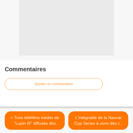
Commentaires
Ajouter un commentaire
< Trois téléfilms inédits de
L'intégralité de la Nascar
"Lupin III" diffusés dès
Cup Series à vivre dès ce
dimanche sur Mangas
dimanche sur Automoto la