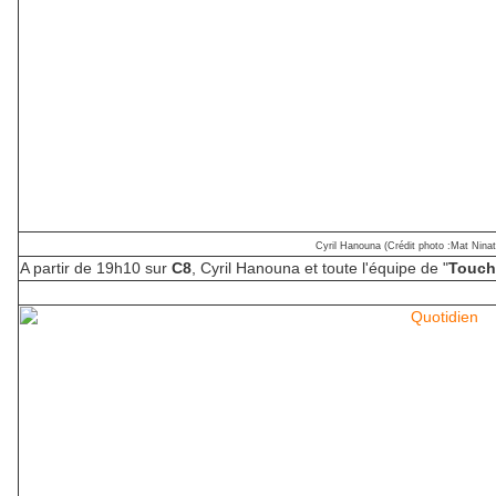
Cyril Hanouna (Crédit photo :Mat Ninat
A partir de 19h10 sur
C8
, Cyril Hanouna et toute l'équipe de "
Touch