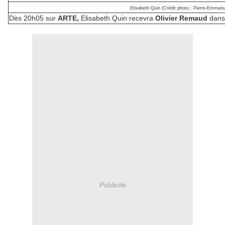
Elisabeth Quin (Crédit photo : Pierre-Emman
Dès 20h05 sur
ARTE,
Elisabeth Quin recevra
Olivier Remaud
dans
Publicité