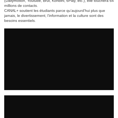
(Dailymotion, Youtube, Brut, Konbini, 6Play, etc.), elle touchera 64
millions de contacts.
CANAL+ soutient les étudiants parce qu’aujourd’hui plus que
jamais, le divertissement, l’information et la culture sont des
besoins essentiels.