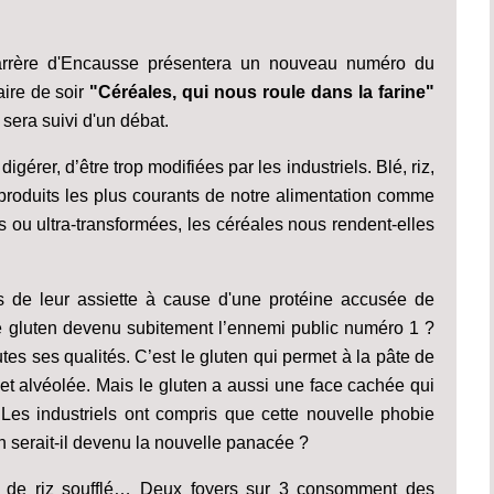
arrère d'Encausse présentera un nouveau numéro du
ire de soir
"Céréales, qui nous roule dans la farine"
sera suivi d'un débat.
digérer, d’être trop modifiées par les industriels. Blé, riz,
roduits les plus courants de notre alimentation comme
ées ou ultra-transformées, les céréales nous rendent-elles
 de leur assiette à cause d'une protéine accusée de
e gluten devenu subitement l’ennemi public numéro 1 ?
tes ses qualités. C’est le gluten qui permet à la pâte de
e et alvéolée. Mais le gluten a aussi une face cachée qui
 Les industriels ont compris que cette nouvelle phobie
en serait-il devenu la nouvelle panacée ?
ou de riz soufflé… Deux foyers sur 3 consomment des