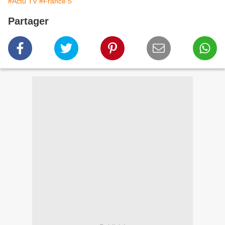
#Actu TV
#France 5
Partager