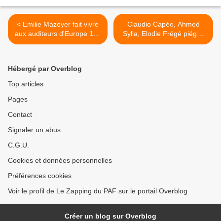
< Emilie Mazoyer fait vivre
Claudio Capéo, Ahmed
aux auditeurs d'Europe 1 le
Sylla, Elodie Frégé piégés
Festival des Vieilles
pour un nouveau numéro
Charrues
de "Surprise sur prise" ce
soir sur France 2 >
Hébergé par Overblog
Top articles
Pages
Contact
Signaler un abus
C.G.U.
Cookies et données personnelles
Préférences cookies
Voir le profil de Le Zapping du PAF sur le portail Overblog
Créer un blog sur Overblog