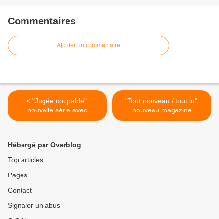
Commentaires
Ajouter un commentaire
< "Jugée coupable",
"Tout nouveau / tout lu",
nouvelle série avec
nouveau magazine
Garance Thenault et Pierre-
quotidien dès ce lundi à
Yves Bon dès le 17 août sur
13h10 sur C8 >
France 3
Hébergé par Overblog
Top articles
Pages
Contact
Signaler un abus