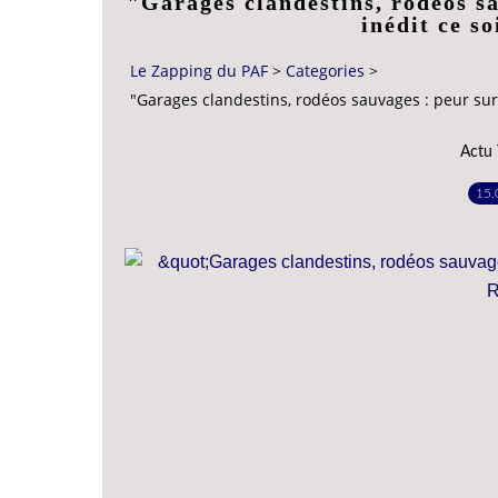
"Garages clandestins, rodéos sa
inédit ce s
Le Zapping du PAF
>
Categories
>
"Garages clandestins, rodéos sauvages : peur sur 
Actu
15.