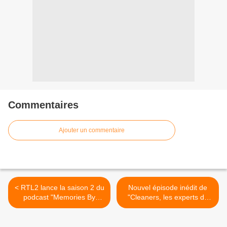
Commentaires
Ajouter un commentaire
< RTL2 lance la saison 2 du
Nouvel épisode inédit de
podcast "Memories By
"Cleaners, les experts du
Zégut"
nettoyage" ce soir sur TFX
>