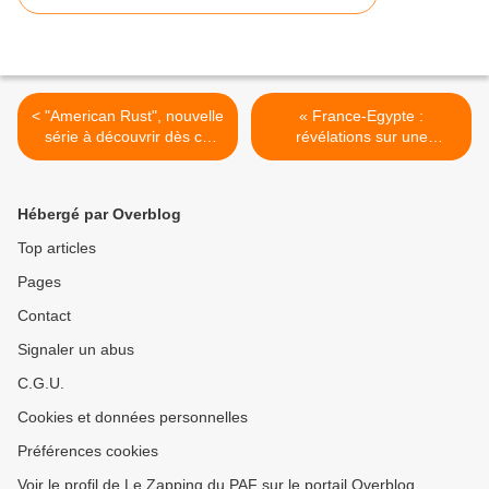
< "American Rust", nouvelle
« France-Egypte :
série à découvrir dès ce
révélations sur une
jeudi sur CANAL+
opération secrète » au
sommaire du magazine
"Complément d'enquête" ce
Hébergé par Overblog
soir sur France 2 >
Top articles
Pages
Contact
Signaler un abus
C.G.U.
Cookies et données personnelles
Préférences cookies
Voir le profil de Le Zapping du PAF sur le portail Overblog