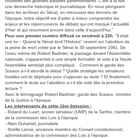
coulisses des grandes batailles parlementaires. C'est à la fois
une démarche historique et journalistique. En nous plongeant
dans les archives du Sénat, en retrouvant des témoins de
l'époque, notre objectif est d'aider à mieux comprendre les
enjeux et les répercussions de débats qui ont marqué l'actualité
d'hier et qui résonnent encore dans celle d'aujourd'hui."
Pour son premier numéro diffusé ce vendredi à 22h
, "Il était
une loi – Quand le Sénat écrit l'Histoire" revient sur l'abolition de
la peine de mort votée par le Sénat le 30 septembre 1981. De
l'aveu même de Robert Badinter, le passage devant l'Assemblée
nationale, s'apparentait à une simple formalité, le vote à la Haute
Assemblée semblait plus compliqué... Comment le garde des
Sceaux a-t-il abordé le débat ? Quelle stratégie les sénateurs
hostiles ont-ils déployée pour s'opposer au texte ? Et finalement,
comment le texte sur l'abolition a-t-il été voté dès la première
lecture ?
Avec le témoignage Robert Badinter, garde des Sceaux, ministre
de la Justice à l'époque.
Les intervenants de cette 1ère émission :
- Roland du Luart, ancien sénateur (UMP) de la Sarthe, membre
de la commission des Lois à l'époque
- Alain Duhamel, journaliste
- Noëlle Lenoir, ancienne membre du Conseil constitutionnel,
administratrice de la commission des Lois à l'époque