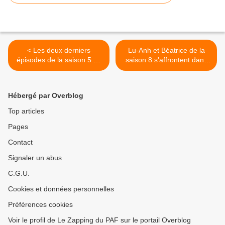
< Les deux derniers
Lu-Anh et Béatrice de la
épisodes de la saison 5 de
saison 8 s'affrontent dans
"La guerre des trônes La
"Le meilleur pâtissier :
véritable histoire de
Gâteaux sur commande" ce
l'Europe" diffusés ce soir
soir sur M6 >
Hébergé par Overblog
sur France 5
Top articles
Pages
Contact
Signaler un abus
C.G.U.
Cookies et données personnelles
Préférences cookies
Voir le profil de Le Zapping du PAF sur le portail Overblog