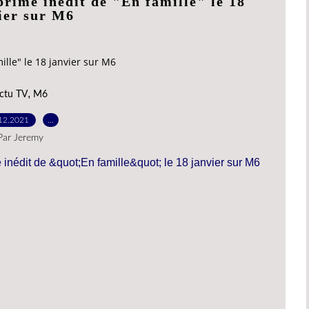
rime inédit de "En famille" le 18
ier sur M6
ille" le 18 janvier sur M6
,
ctu TV
M6
12.2021
…
Par Jeremy