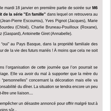
" le mardi 18 janvier en première partie de soirée sur
M6
t de la série "En famille"
dans lequel on retrouvera au
 (Jean-Pierre Escourrou), Yves Pignot (Jacques), Marie
e Bourdeu (Chloé), Charlie Bruneau-Pouilloux (Roxane),
z (Gaspard), Antoinette Giret (Annabelle).
 “oui” au Pays Basque, dans la propriété familiale des
ur de la vie des futurs mariés ! À moins que cela ne soit
s l’organisation de cette journée que l’on pourrait se
iage. Elle va avoir du mal à supporter que la mère du
rès “personnelles” concernant la décoration mais elle va
ponsabilité du dîner. La situation se tendra encore un peu
être une liaison....
et empêcher un désastre annoncé pour offrir malgré tout à
ins sûr...