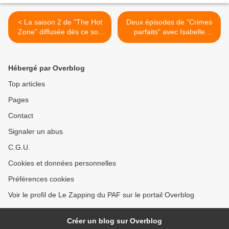
< La saison 2 de "The Hot
Deux épisodes de "Crimes
Zone" diffusée dès ce soir
parfaits" avec Isabelle
sur National Geographic
Gélinas et Arthur Mazet,
diffusés ce soir sur France
3 >
Hébergé par Overblog
Top articles
Pages
Contact
Signaler un abus
C.G.U.
Cookies et données personnelles
Préférences cookies
Voir le profil de Le Zapping du PAF sur le portail Overblog
Créer un blog sur Overblog