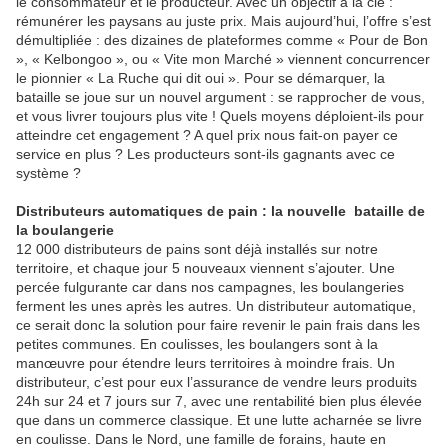
le consommateur et le producteur. Avec un objectif à la clé :
rémunérer les paysans au juste prix. Mais aujourd’hui, l’offre s’est
démultipliée : des dizaines de plateformes comme « Pour de Bon
», « Kelbongoo », ou « Vite mon Marché » viennent concurrencer
le pionnier « La Ruche qui dit oui ». Pour se démarquer, la
bataille se joue sur un nouvel argument : se rapprocher de vous,
et vous livrer toujours plus vite ! Quels moyens déploient-ils pour
atteindre cet engagement ? A quel prix nous fait-on payer ce
service en plus ? Les producteurs sont-ils gagnants avec ce
système ?
Distributeurs automatiques de pain : la nouvelle bataille de
la boulangerie
12 000 distributeurs de pains sont déjà installés sur notre
territoire, et chaque jour 5 nouveaux viennent s’ajouter. Une
percée fulgurante car dans nos campagnes, les boulangeries
ferment les unes après les autres. Un distributeur automatique,
ce serait donc la solution pour faire revenir le pain frais dans les
petites communes. En coulisses, les boulangers sont à la
manœuvre pour étendre leurs territoires à moindre frais. Un
distributeur, c’est pour eux l’assurance de vendre leurs produits
24h sur 24 et 7 jours sur 7, avec une rentabilité bien plus élevée
que dans un commerce classique. Et une lutte acharnée se livre
en coulisse. Dans le Nord, une famille de forains, haute en