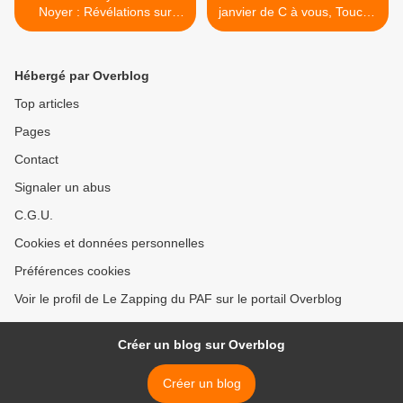
Noyer : Révélations sur
janvier de C à vous, Touche
Nordahl Lelandais avant
pas à mon poste, Quotidien
son procès" dans "Crimes"
et 28 Minutes >
ce soir sur NRJ 12
Hébergé par Overblog
Top articles
Pages
Contact
Signaler un abus
C.G.U.
Cookies et données personnelles
Préférences cookies
Voir le profil de Le Zapping du PAF sur le portail Overblog
Créer un blog sur Overblog
Créer un blog