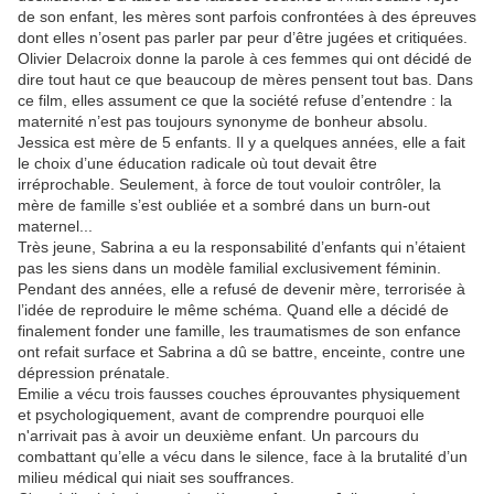
de son enfant, les mères sont parfois confrontées à des épreuves
dont elles n’osent pas parler par peur d’être jugées et critiquées.
Olivier Delacroix donne la parole à ces femmes qui ont décidé de
dire tout haut ce que beaucoup de mères pensent tout bas. Dans
ce film, elles assument ce que la société refuse d’entendre : la
maternité n’est pas toujours synonyme de bonheur absolu.
Jessica est mère de 5 enfants. Il y a quelques années, elle a fait
le choix d’une éducation radicale où tout devait être
irréprochable. Seulement, à force de tout vouloir contrôler, la
mère de famille s’est oubliée et a sombré dans un burn-out
maternel...
Très jeune, Sabrina a eu la responsabilité d’enfants qui n’étaient
pas les siens dans un modèle familial exclusivement féminin.
Pendant des années, elle a refusé de devenir mère, terrorisée à
l’idée de reproduire le même schéma. Quand elle a décidé de
finalement fonder une famille, les traumatismes de son enfance
ont refait surface et Sabrina a dû se battre, enceinte, contre une
dépression prénatale.
Emilie a vécu trois fausses couches éprouvantes physiquement
et psychologiquement, avant de comprendre pourquoi elle
n'arrivait pas à avoir un deuxième enfant. Un parcours du
combattant qu’elle a vécu dans le silence, face à la brutalité d’un
milieu médical qui niait ses souffrances.