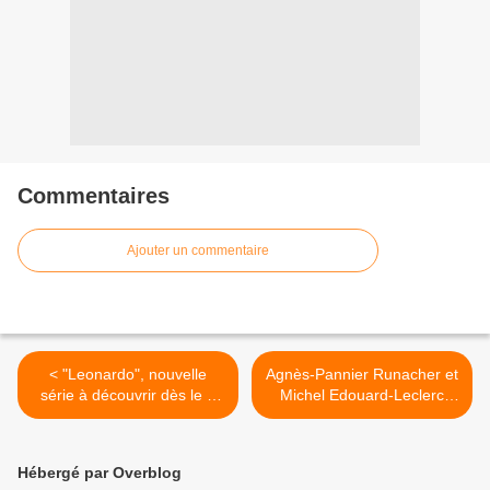
Commentaires
Ajouter un commentaire
< "Leonardo", nouvelle
Agnès-Pannier Runacher et
série à découvrir dès le 7
Michel Edouard-Leclerc
février sur France 2
invités de "Pouvoir d'achat :
quelles solutions ?" ce soir
sur LCI >
Hébergé par Overblog