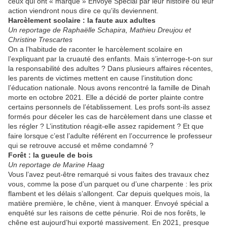
ceux qui ont « marqué » Envoyé Spécial par leur histoire ou leur
action viendront nous dire ce qu’ils deviennent.
Harcèlement scolaire : la faute aux adultes
Un reportage de Raphaëlle Schapira, Mathieu Dreujou et
Christine Trescartes
On a l’habitude de raconter le harcèlement scolaire en
l’expliquant par la cruauté des enfants. Mais s’interroge-t-on sur
la responsabilité des adultes ? Dans plusieurs affaires récentes,
les parents de victimes mettent en cause l’institution donc
l’éducation nationale. Nous avons rencontré la famille de Dinah
morte en octobre 2021. Elle a décidé de porter plainte contre
certains personnels de l’établissement. Les profs sont-ils assez
formés pour déceler les cas de harcèlement dans une classe et
les régler ? L’institution réagit-elle assez rapidement ? Et que
faire lorsque c’est l’adulte référent en l’occurrence le professeur
qui se retrouve accusé et même condamné ?
Forêt : la gueule de bois
Un reportage de Marine Haag
Vous l’avez peut-être remarqué si vous faites des travaux chez
vous, comme la pose d’un parquet ou d’une charpente : les prix
flambent et les délais s’allongent. Car depuis quelques mois, la
matière première, le chêne, vient à manquer. Envoyé spécial a
enquêté sur les raisons de cette pénurie. Roi de nos forêts, le
chêne est aujourd’hui exporté massivement. En 2021, presque