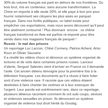
30% du volume français est parti en dehors de nos frontières. Du
bois brut, mis en conteneur, sans aucune transformation. La
Chine en importe à elle seule 20%, et elle paye à bon prix pour
fournir notamment ses citoyens les plus aisés en parquet
français. Dans nos forêts publiques, un label existe pour
empêcher ces exportations, mais nous avons découvert qu’il peut
être aisément contourné ! Plus étonnant encore : ce chêne
français transformé en Asie est parfois ré-importé pour être
vendu dans nos magasins français de parquet !
Russie : le mal des prisons
Un reportage Luc Lacroix, Chloé Cormery, Patrice Acheré, Artur
Koun et Olivier Sauvaire
Il a révélé les vidéos chocs et dénonce un système organisé de
tortures et de viols dans certaines prisons russes. Lanceur
d’alerte, Sergueï Saleviev vient d’arriver en France où il demande
l’asile. Cet ancien détenu témoigne pour la première fois à la
télévision française. Les documents qu’il a réussi à faire fuiter
sont d’une violence rare. Il raconte que ces vidéos étaient
destinées à faire chanter les victimes et à leur extorquer de
l’argent. Leur parole est extrêmement rare, dans ce reportage,
plusieurs détenus racontent comment ils ont subi coups, sévices
et violences sexuelles en prison. Ils dénoncent un système
organisé de violence tout droit hérité du Goulag.