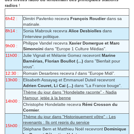
radios
!
6h42 :
Dimitri Pavlenko recevra
François Roudier
dans sa
matinale.
8h14 :
Sonia Mabrouk recevra
Alice Desbiolles
dans
l'interview politique.
Philippe Vandel recevra
Xavier Domergue et Marc
9h00 :
Simoncini
dans "Europe 1 Culture Médias".
11h00 :
Julie Vignali et Mélanie Gomez recevront
Marine
Barnérias, Florian Boullot (...)
dans "Bienfait pour
vous".
12:30 :
Romain Desarbres recevra
/
dans "Europe Midi".
13h00 :
Elisabeth Assayag et Emmanuel Duteil recevront
Adrien Couret, Li Cai (...)
dans "La France bouge".
Thème du jour dans "Hondelatte raconte" - Nadia
Hamour, jetée à la benne
14h00 :
Christophe Hondelatte recevra
Rémi Crosson du
Cormier
.
Thème du jour dans "Historiquement vôtre" - Les
revenants : Ils ont repris du service
15h00 :
Stéphane Bern et Matthieu Noël recevront
Dominique