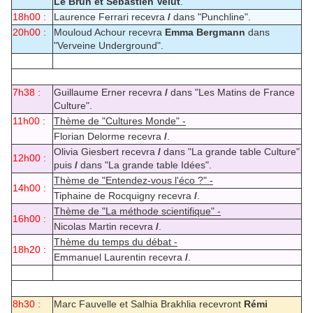
Le Brun et Sébastien Velut
.
18h00 :
Laurence Ferrari recevra
/
dans "Punchline".
20h00 :
Mouloud Achour recevra
Emma Bergmann
dans
"Verveine Underground".
7h38 :
Guillaume Erner recevra
/
dans "Les Matins de France
Culture".
11h00 :
Thème de "Cultures Monde" -
Florian Delorme recevra
/
.
Olivia Giesbert recevra
/
dans "La grande table Culture"
12h00 :
puis
/
dans "La grande table Idées".
Thème de "Entendez-vous l'éco ?" -
14h00 :
Tiphaine de Rocquigny recevra
/
.
Thème de "La méthode scientifique" -
16h00 :
Nicolas Martin recevra
/
.
Thème du temps du débat -
18h20 :
Emmanuel Laurentin recevra
/
.
8h30 :
Marc Fauvelle et Salhia Brakhlia recevront
Rémi