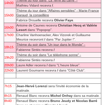
Thème du jour dans "La Terre au carré" -
14h00 :
Mathieu Vidard recevra
/
.
Thème du jour dans "Affaires sensibles" - Marie-France
Garaud, la conseillère
15h00 :
Fabrice Drouelle recevra
Olivier Faye
.
Antoine de Caunes recevra
Christian Hecq et Valérie
16h00 :
Lesort
dans "Popopop".
17h00 :
Charline Vanhoenacker, Alex Vizorek et Guillaume
Meurice recevront
/
dans "Par Jupiter !".
Thème du soir dans "Un jour dans le Monde" -
18h15 :
Fabienne Sintès recevra
/
Thème du soir dans "Le téléphone sonne" -
19h20 :
Fabienne Sintès recevra
/
20h00 :
Laure Adler recevra
/
dans "L'heure bleue".
22h00 :
Laurent Goumarre recevra
/
dans "Côté Club".
7h15 :
Jean-Hervé Lorenzi
sera l'invité économie de la
matinale.
8h15 :
Renaud Blanc recevra
Michel Onfray
dans sa matinale.
8h40 :
Renaud Blanc recevra
Bruno Jeudy et Nicolas Barré