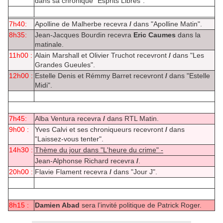
dans sa chronique "Esprits Libres".
7h40:
Apolline de Malherbe recevra
/
dans "Apolline Matin".
8h35:
Jean-Jacques Bourdin recevra
Eric Caumes
dans la
matinale.
11h00 :
Alain Marshall et Olivier Truchot recevront
/
dans "Les
Grandes Gueules".
12h00 :
Estelle Denis et Rémmy Barret recevront
/
dans "Estelle
Midi".
7h45:
Alba Ventura recevra
/
dans RTL Matin.
9h00 :
Yves Calvi et ses chroniqueurs recevront
/
dans
"Laissez-vous tenter".
14h30 :
Thème du jour dans "L'heure du crime" -
Jean-Alphonse Richard recevra
/
.
20h00 :
Flavie Flament recevra
/
dans "Jour J".
8h15 :
Damien Abad
sera l’invité politique de Patrick Roger.