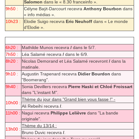
Salomon
dans le « 8.30 franceinfo ».
9h50 :
Célyne Baÿt-Darcourt recevra
Anthony Bourbon
dans
« info médias ».
10h23 :
Elodie Suigo recevra
Eric Neuhoff
dans « Le monde
d'Elodie ».
6h20 :
Mathilde Munos recevra
/
dans le 5/7.
7h50 :
Léa Salamé recevra
/
dans le 6/9.
8h20 :
Nicolas Demorand et Léa Salamé recevront
/
dans la
matinale.
9h10 :
Augustin Trapenard recevra
Didier Bourdon
dans
"Boomerang".
9h40 :
Sonia Devillers recevra
Pierre Haski et Chloé Froissart
dans "L'instant M".
Thème du jour dans "Grand bien vous fasse !" -
10h00 :
Ali Rebeihi recevra
/
.
11h00 :
Nagui recevra
Philippe Lelièvre
dans "La bande
originale".
Thème du 13/14 :
13h00 :
Bruno Duvic recevra
/
.