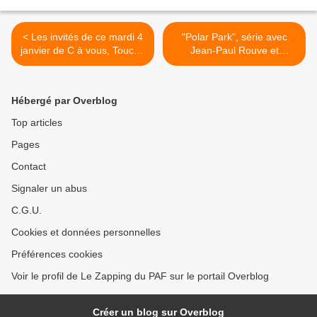
< Les invités de ce mardi 4
"Polar Park", série avec
janvier de C à vous, Touche
Jean-Paul Rouve et
pas à mon poste, Quotidien
Guillaume Gouix, en
et 28 Minutes
tournage pour ARTE >
Hébergé par Overblog
Top articles
Pages
Contact
Signaler un abus
C.G.U.
Cookies et données personnelles
Préférences cookies
Voir le profil de Le Zapping du PAF sur le portail Overblog
Créer un blog sur Overblog