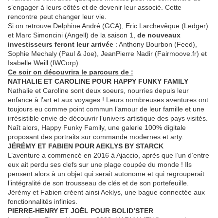
s’engager à leurs côtés et de devenir leur associé. Cette
rencontre peut changer leur vie.
Si on retrouve Delphine André (GCA), Eric Larchevêque (Ledger)
et Marc Simoncini (Angell) de la saison 1,
de nouveaux
investisseurs feront leur arrivée
: Anthony Bourbon (Feed),
Sophie Mechaly (Paul & Joe), JeanPierre Nadir (Fairmoove.fr) et
Isabelle Weill (IWCorp).
Ce soir on découvrira le parcours de :
NATHALIE ET CAROLINE POUR HAPPY FUNKY FAMILY
Nathalie et Caroline sont deux soeurs, nourries depuis leur
enfance à l’art et aux voyages ! Leurs nombreuses aventures ont
toujours eu comme point commun l’amour de leur famille et une
irrésistible envie de découvrir l’univers artistique des pays visités.
Naît alors, Happy Funky Family, une galerie 100% digitale
proposant des portraits sur commande modernes et arty.
JÉRÉMY ET FABIEN POUR AEKLYS BY STARCK
L’aventure a commencé en 2016 à Ajaccio, après que l’un d’entre
eux ait perdu ses clefs sur une plage coupée du monde ! Ils
pensent alors à un objet qui serait autonome et qui regrouperait
l’intégralité de son trousseau de clés et de son portefeuille.
Jérémy et Fabien créent ainsi Aeklys, une bague connectée aux
fonctionnalités infinies.
PIERRE-HENRY ET JOËL POUR BOLID’STER