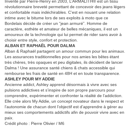
Inventé par Pierre-Henry en 2003, L’ARMALITH® est un tissu
révolutionnaire breveté permettant de concevoir des jeans légers
et confortable mais indéchirables. C’est en nouant une relation
intime avec le bitume lors de ses exploits à moto que ce
Bordelais décide de créer un “jean armuré”. Homme de
caractère, esthète et amateur de belles mécaniques, il est un
amoureux de la technologie qui lui permet de rider sans avoir à
choisir entre style, confort et protection.
ALBAN ET RAPHAËL POUR DALMA
Alban & Raphaël partagent un amour commun pour les animaux.
Les assurances traditionnelles pour nos amies les bêtes étant
très chères, très opaques et peu digitales, ils décident de lancer
Dalma ! Une assurance santé chiens & chats accessible qui
rembourse les frais de santé en 48H et en toute transparence.
ASHLEY POUR MY ADDIE
Ancienne addict, Ashley apprend désormais à vivre avec ses
pulsions addictives et s’inspire de son propre parcours pour
comprendre, expérimenter et confronter la réalité de l’addiction.
Elle crée alors My Addie, un concept novateur dans le respect et
l’autonomie de chacun dont l’objectif est d’apprendre à gérer au
mieux ses comportements addictifs afin de pouvoir vivre avec en
paix.
Crédit photo : Pierre Olivier / M6