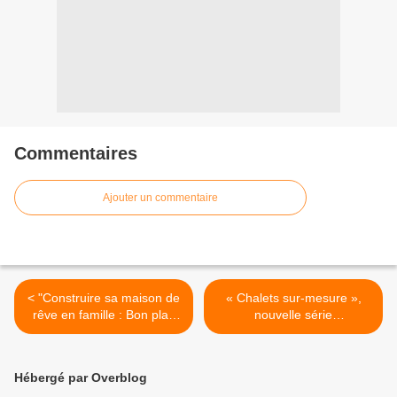
Commentaires
Ajouter un commentaire
< "Construire sa maison de
« Chalets sur-mesure »,
rêve en famille : Bon plan
nouvelle série
ou cauchemar ?",
documentaire à découvrir
documentaire inédit ce soir
dès ce soir sur RMC
sur TFX
Découverte >
Hébergé par Overblog