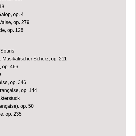
48
alop, op. 4
Valse, op. 279
de, op. 128
-Souris
 Musikalischer Scherz, op. 211
, op. 466
9
alse, op. 346
rançaise, op. 144
kterstück
ançaise), op. 50
e, op. 235