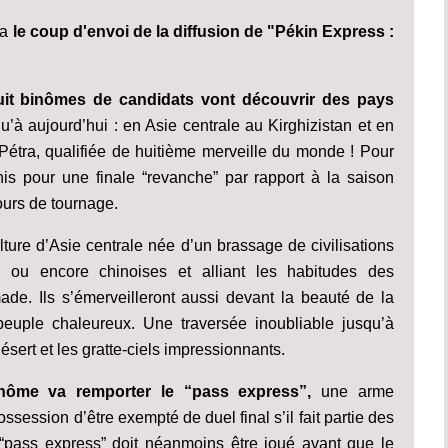
ra
le coup d'envoi de la diffusion de "Pékin Express :
uit binômes de candidats vont découvrir des pays
u’à aujourd’hui : en Asie centrale au Kirghizistan et en
étra, qualifiée de huitième merveille du monde ! Pour
is pour une finale “revanche” par rapport à la saison
ours de tournage.
ture d’Asie centrale née d’un brassage de civilisations
s ou encore chinoises et alliant les habitudes des
ade. Ils s’émerveilleront aussi devant la beauté de la
peuple chaleureux. Une traversée inoubliable jusqu’à
sert et les gratte-ciels impressionnants.
nôme va remporter le “pass express”,
une arme
session d’être exempté de duel final s’il fait partie des
e “pass express” doit néanmoins être joué avant que le