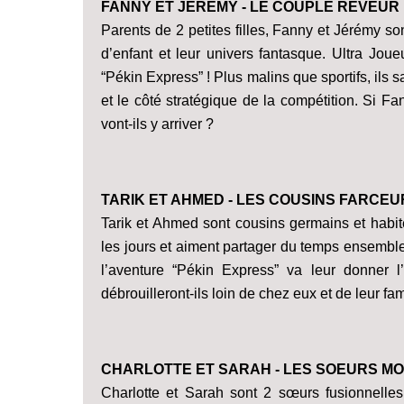
FANNY ET JÉRÉMY - LE COUPLE RÊVEUR
Parents de 2 petites filles, Fanny et Jérémy so
d’enfant et leur univers fantasque. Ultra Joue
“Pékin Express” ! Plus malins que sportifs, ils 
et le côté stratégique de la compétition. Si F
vont-ils y arriver ?
TARIK ET AHMED - LES COUSINS FARCEU
Tarik et Ahmed sont cousins germains et habite
les jours et aiment partager du temps ensemble
l’aventure “Pékin Express” va leur donner
débrouilleront-ils loin de chez eux et de leur fam
CHARLOTTE ET SARAH - LES SOEURS 
Charlotte et Sarah sont 2 sœurs fusionnelles q