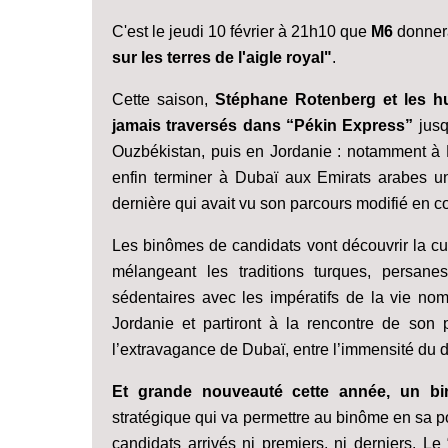
C'est le jeudi 10 février à 21h10 que
M6
donne
sur les terres de l'aigle royal"
.
Cette saison,
Stéphane Rotenberg et les h
jamais traversés dans “Pékin Express”
jusq
Ouzbékistan, puis en Jordanie : notamment à P
enfin terminer à Dubaï aux Emirats arabes un
dernière qui avait vu son parcours modifié en c
Les binômes de candidats vont découvrir la cul
mélangeant les traditions turques, persane
sédentaires avec les impératifs de la vie nom
Jordanie et partiront à la rencontre de son 
l’extravagance de Dubaï, entre l’immensité du dé
Et grande nouveauté cette année, un bi
stratégique qui va permettre au binôme en sa pos
candidats arrivés ni premiers, ni derniers. L