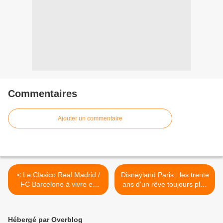
Commentaires
Ajouter un commentaire
< Le Clasico Real Madrid /
Disneyland Paris : les trente
FC Barcelone à vivre en
ans d’un rêve toujours plus
direct ce soir sur beIN
grand dans "Zone Interdite"
SPORTS
ce soir sur M6 >
Hébergé par Overblog