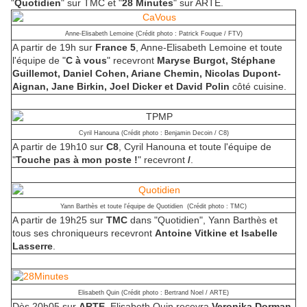
"
Quotidien
" sur TMC et "
28 Minutes
" sur ARTE.
Anne-Elisabeth Lemoine (Crédit photo : Patrick Fouque / FTV)
A partir de 19h sur
France 5
, Anne-Elisabeth Lemoine et toute
l'équipe de "
C à vous
" recevront
Maryse Burgot, Stéphane
Guillemot, Daniel Cohen, Ariane Chemin, Nicolas Dupont-
Aignan, Jane Birkin, Joel Dicker et David Polin
côté cuisine.
Cyril Hanouna (Crédit photo : Benjamin Decoin / C8)
A partir de 19h10 sur
C8
, Cyril Hanouna et toute l'équipe de
"
Touche pas à mon poste !
" recevront
/
.
Yann Barthès et toute l'équipe de Quotidien (Crédit photo : TMC)
A partir de 19h25 sur
TMC
dans "Quotidien", Yann Barthès et
tous ses chroniqueurs recevront
Antoine Vitkine et Isabelle
Lasserre
.
Elisabeth Quin (Crédit photo : Bertrand Noel / ARTE)
Dès 20h05 sur
ARTE,
Elisabeth Quin recevra
Veronika Dorman