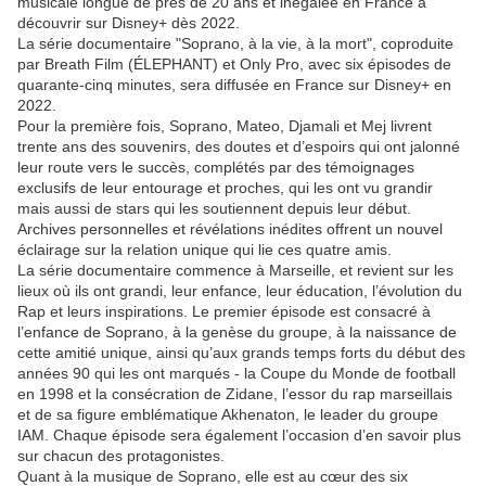
musicale longue de près de 20 ans et inégalée en France à
découvrir sur Disney+ dès 2022.
La série documentaire "Soprano, à la vie, à la mort", coproduite
par Breath Film (ÉLEPHANT) et Only Pro, avec six épisodes de
quarante-cinq minutes, sera diffusée en France sur Disney+ en
2022.
Pour la première fois, Soprano, Mateo, Djamali et Mej livrent
trente ans des souvenirs, des doutes et d’espoirs qui ont jalonné
leur route vers le succès, complétés par des témoignages
exclusifs de leur entourage et proches, qui les ont vu grandir
mais aussi de stars qui les soutiennent depuis leur début.
Archives personnelles et révélations inédites offrent un nouvel
éclairage sur la relation unique qui lie ces quatre amis.
La série documentaire commence à Marseille, et revient sur les
lieux où ils ont grandi, leur enfance, leur éducation, l’évolution du
Rap et leurs inspirations. Le premier épisode est consacré à
l’enfance de Soprano, à la genèse du groupe, à la naissance de
cette amitié unique, ainsi qu’aux grands temps forts du début des
années 90 qui les ont marqués - la Coupe du Monde de football
en 1998 et la consécration de Zidane, l’essor du rap marseillais
et de sa figure emblématique Akhenaton, le leader du groupe
IAM. Chaque épisode sera également l’occasion d’en savoir plus
sur chacun des protagonistes.
Quant à la musique de Soprano, elle est au cœur des six