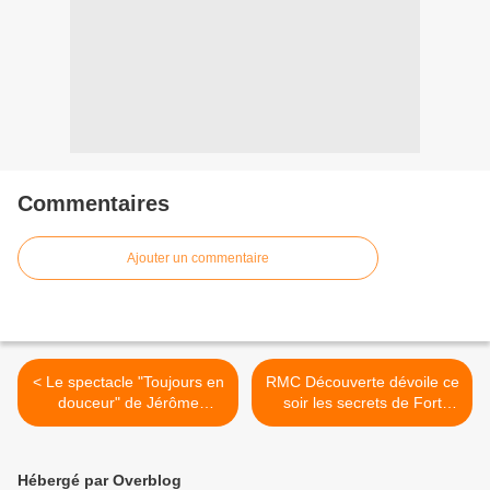
Commentaires
Ajouter un commentaire
< Le spectacle "Toujours en
RMC Découverte dévoile ce
douceur" de Jérôme
soir les secrets de Fort
Commandeur diffusé en
Boyard dans un
direct de Nantes le 27 avril
documentaire inédit >
sur TMC
Hébergé par Overblog