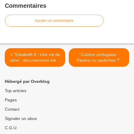
Commentaires
Ajouter un commentaire
< "Elizabeth II : Une vie de
"Cuisine portugaise :
reine", documentaire inédit
Pastéis ou pastiches ?",
ce soir sur TMC
documentaire inédit ce soir
sur France 5 >
Hébergé par Overblog
Top articles
Pages
Contact
Signaler un abus
C.G.U.