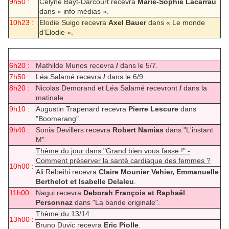
9h50 :
Célyne Baÿt-Darcourt recevra
Marie-Sophie Lacarrau
dans « info médias ».
10h23 :
Elodie Suigo recevra
Axel Bauer
dans « Le monde
d'Elodie ».
6h20 :
Mathilde Munos recevra
/
dans le 5/7.
7h50 :
Léa Salamé recevra
/
dans le 6/9.
8h20 :
Nicolas Demorand et Léa Salamé recevront
/
dans la
matinale.
9h10 :
Augustin Trapenard recevra
Pierre Lescure
dans
"Boomerang".
9h40 :
Sonia Devillers recevra
Robert Namias
dans "L'instant
M".
Thème du jour dans "Grand bien vous fasse !" -
Comment préserver la santé cardiaque des femmes ?
10h00 :
Ali Rebeihi recevra
Claire Mounier Vehier, Emmanuelle
Berthelot et Isabelle Delaleu
.
11h00 :
Nagui recevra
Deborah François et Raphaël
Personnaz
dans "La bande originale".
Thème du 13/14 :
13h00 :
Bruno Duvic recevra
Eric Piolle
.