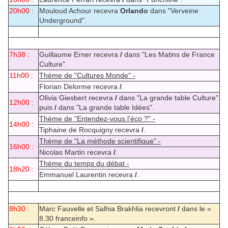
20h00 :
Mouloud Achour recevra
Orlando
dans "Verveine
Underground".
7h38 :
Guillaume Erner recevra
/
dans "Les Matins de France
Culture".
11h00 :
Thème de "Cultures Monde" -
Florian Delorme recevra
/
.
Olivia Giesbert recevra
/
dans "La grande table Culture"
12h00 :
puis
/
dans "La grande table Idées".
Thème de "Entendez-vous l'éco ?" -
14h00 :
Tiphaine de Rocquigny recevra
/
.
Thème de "La méthode scientifique" -
16h00 :
Nicolas Martin recevra
/
.
Thème du temps du débat -
18h20 :
Emmanuel Laurentin recevra
/
.
8h30 :
Marc Fauvelle et Salhia Brakhlia recevront
/
dans le «
8.30 franceinfo ».