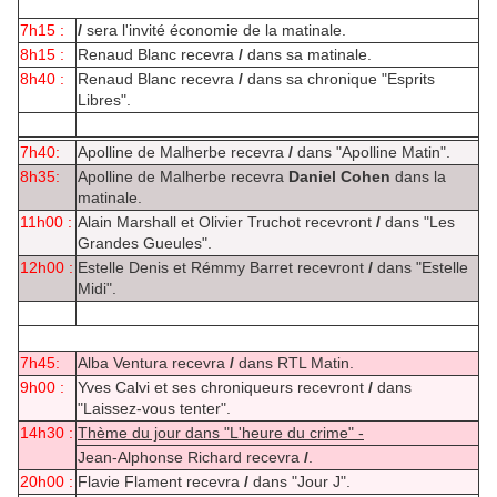
7h15 :
/
sera l'invité économie de la matinale.
8h15 :
Renaud Blanc recevra
/
dans sa matinale.
8h40 :
Renaud Blanc recevra
/
dans sa chronique "Esprits
Libres".
7h40:
Apolline de Malherbe recevra
/
dans "Apolline Matin".
8h35:
Apolline de Malherbe recevra
Daniel Cohen
dans la
matinale.
11h00 :
Alain Marshall et Olivier Truchot recevront
/
dans "Les
Grandes Gueules".
12h00 :
Estelle Denis et Rémmy Barret recevront
/
dans "Estelle
Midi".
7h45:
Alba Ventura recevra
/
dans RTL Matin.
9h00 :
Yves Calvi et ses chroniqueurs recevront
/
dans
"Laissez-vous tenter".
14h30 :
Thème du jour dans "L'heure du crime" -
Jean-Alphonse Richard recevra
/
.
20h00 :
Flavie Flament recevra
/
dans "Jour J".