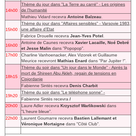
Thème du jour dans "La Terre au carré" - Les origines
de l'humanité
14h00 :
Mathieu Vidard recevra
Antoine Balzeau
.
Thème du jour dans "Affaires sensibles" - Varsovie 1983,
une affaire d’Etat
15h00 :
Fabrice Drouelle recevra
Jean-Yves Potel
.
Antoine de Caunes recevra
Xavier Lacaille, Noé Debré
16h00 :
et Jesse Malin
dans "Popopop".
17h00 :
Charline Vanhoenacker, Alex Vizorek et Guillaume
Meurice recevront
Mathias Enard
dans "Par Jupiter !".
Thème du soir dans "Un jour dans le Monde" - Après la
mort de Shireen Abu Akleh, regain de tensions en
18h15 :
Cisjordanie
Fabienne Sintès recevra
Denis Charbit
Thème du soir dans "Le téléphone sonne" -
19h20 :
Fabienne Sintès recevra
/
20h00 :
Laure Adler recevra
Krzysztof Warlikowski
dans
"L'heure bleue".
22h00 :
Laurent Goumarre recevra
Bastien Lallemant et
Véronique Mortaigne
dans "Côté Club".