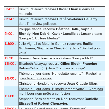
6h42 :
Dimitri Pavlenko recevra
Olivier Lluansi
dans sa
matinale.
8h14 :
Dimitri Pavlenko recevra
Franàois-Xavier Bellamy
dans l'interview politique.
Philippe Vandel recevra
Béatrice Dalle, Sophie
9h00 :
Blondy, Noé Debré, Xavier Lacaille et Louane
dans
"Europe 1 Culture Médias".
11h00 :
Julie Vignali et Mélanie Gomez recevront
Emilie
Godineau, Stéphane Clergé (...)
dans "Bienfait pour
vous".
12:30 :
Romain Desarbres recevra
/
dans "Europe Midi".
13h00 :
Elisabeth Assayag recevra
Gilles Bloch, Francine
Behar-Cohen (...)
dans "La France bouge".
Thème du jour dans "Hondelatte raconte" - Rachel, la
grande empoisonnée
14h00 :
Christophe Hondelatte recevra
Jean-Claude Ulian
.
Thème du jour dans "Historiquement vôtre" - C'est pas
moi ! Leur nom prête à confusion
15h00 :
Stéphane Bern et Matthieu Noël recevront
Danielle
Elisseeff et Robert Chenavier
.
18h00 :
Laurence Ferrari recevra
/
dans "Punchline".